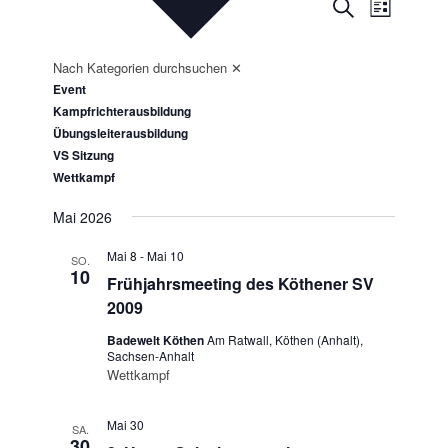
Veransta
Veranst
Suche
Liste
Ansicht
Suche
Navigat
und
Nach Kategorien durchsuchen
✕
Ansichten
Event
Kampfrichterausbildung
Navigatio
Übungsleiterausbildung
VS Sitzung
Wettkampf
Mai 2026
Mai 8
-
Mai 10
SO.
10
Frühjahrsmeeting des Köthener SV
2009
Badewelt Köthen
Am Ratwall, Köthen (Anhalt),
Sachsen-Anhalt
Wettkampf
Mai 30
SA.
30