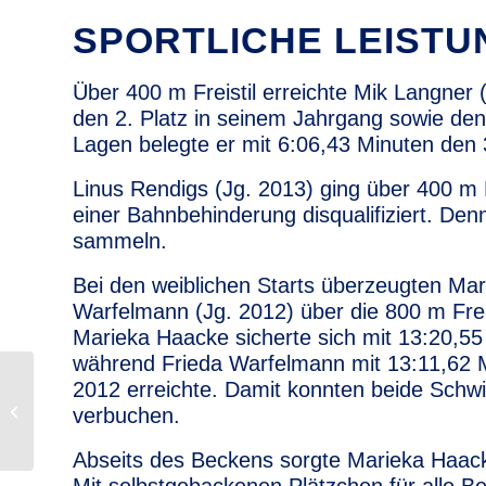
SPORTLICHE LEIST
Über 400 m Freistil erreichte Mik Langner 
den 2. Platz in seinem Jahrgang sowie den
Lagen belegte er mit 6:06,43 Minuten den 
Linus Rendigs (Jg. 2013) ging über 400 m F
einer Bahnbehinderung disqualifiziert. De
sammeln.
Bei den weiblichen Starts überzeugten
Mar
Warfelmann (Jg. 2012) über die 800 m Freis
Marieka Haacke
sicherte sich mit 13:20,55
während Frieda Warfelmann mit 13:11,62 M
2012 erreichte. Damit konnten beide Sch
Nachruf auf Helmut
verbuchen.
Fellermann
Abseits des Beckens sorgte
Marieka Haac