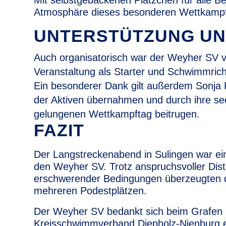
Mit selbstgebackenen Plätzchen für alle Bete
Atmosphäre dieses besonderen Wettkamp
UNTERSTÜTZUNG U
Auch organisatorisch war der Weyher SV ve
Veranstaltung als Starter und Schwimmrich
Ein besonderer Dank gilt außerdem Sonja 
der Aktiven übernahmen und durch ihre se
gelungenen Wettkampftag beitrugen.
FAZIT
Der Langstreckenabend in Sulingen war ei
den Weyher SV. Trotz anspruchsvoller Di
erschwerender Bedingungen überzeugten di
mehreren Podestplätzen.
Der Weyher SV bedankt sich beim Grafe
Kreisschwimmverband Diepholz-Nienburg e.