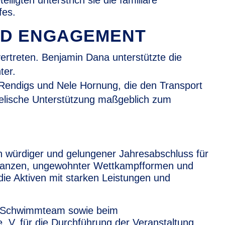
iligten unterstrich sie die familiäre
fes.
ND ENGAGEMENT
rtreten. Benjamin Dana unterstützte die
ter.
Rendigs und Nele Hornung, die den Transport
elische Unterstützung maßgeblich zum
n würdiger und gelungener Jahresabschluss für
stanzen, ungewohnter Wettkampfformen und
e Aktiven mit starken Leistungen und
n Schwimmteam sowie beim
 V. für die Durchführung der Veranstaltung