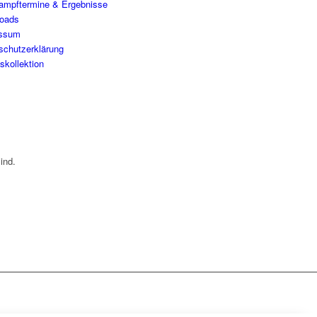
ampftermine & Ergebnisse
oads
essum
schutzerklärung
skollektion
ind.