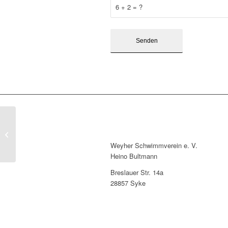
6 + 2 = ?
Frankreichaustausch –
wir sind weiter dran!
Weyher Schwimmverein e. V.
Heino Bultmann
Breslauer Str. 14a
28857 Syke