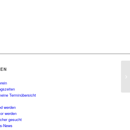
TEN
erein
ngszeiten
meine Terminübersicht
ied werden
or werden
cher gesucht
ns-News