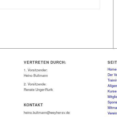
VERTRETEN DURCH:
SEI
Home
1. Vorsitzender:
Der V
Heino Bultmann
Traini
2. Vorsitzende:
Allge
Renate Unger-Rurik
Kurse
Mitgl
Spons
KONTAKT
Mitma
heino.bultmann@weyher-sv.de
Verei