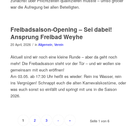
zunächst über Pflichtzeiten qualifizieren musste – umso größer
war die Aufregung bei allen Beteiligten.
Freibadsaison-Opening – Sei dabei!
Ansprung Freibad Weyhe
/
20 April, 2026
in
Allgemein
,
Verein
Aktuell sind wir noch eine kleine Runde – aber da geht noch
mehr! Die Freibadsaison steht vor der Tür – und wir wollen sie
gemeinsam mit euch eröffnen!
Am 03.05. ab 17:30 Uhr heißt es wieder: Rein ins Wasser, rein
ins Vergnügen! Schnappt euch die alten Karnevalskostüme, oder
was euch sonst so einfällt und springt mit uns in die Saison
2026.
2
3
›
»
1
Seite 1 von 6