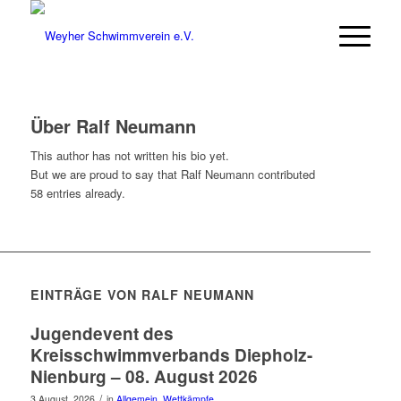
Über
Ralf Neumann
This author has not written his bio yet.
But we are proud to say that
Ralf Neumann
contributed
58 entries already.
EINTRÄGE VON RALF NEUMANN
Jugendevent des
Kreisschwimmverbands Diepholz-
Nienburg – 08. August 2026
/
3 August, 2026
in
Allgemein
,
Wettkämpfe