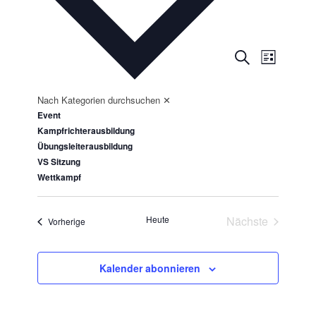
Veransta
Veranst
Suche
Liste
Ansicht
Suche
Navigat
und
Nach Kategorien durchsuchen
✕
Ansichten
Event
Kampfrichterausbildung
Navigatio
Übungsleiterausbildung
VS Sitzung
Wettkampf
Heute
Nächste
Veranstaltungen
Vorherige
Veranstaltun
Kalender abonnieren